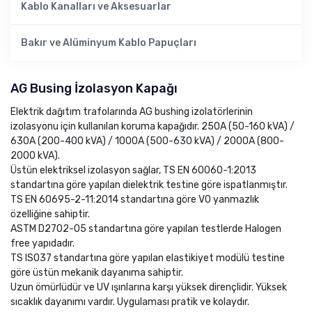
Kablo Kanalları ve Aksesuarlar
Bakır ve Alüminyum Kablo Papuçları
AG Busing İzolasyon Kapağı
Elektrik dağıtım trafolarında AG bushing izolatörlerinin
izolasyonu için kullanılan koruma kapağıdır. 250A (50-160 kVA) /
630A (200-400 kVA) / 1000A (500-630 kVA) / 2000A (800-
2000 kVA).
Üstün elektriksel izolasyon sağlar, TS EN 60060-1:2013
standartına göre yapılan dielektrik testine göre ispatlanmıştır.
TS EN 60695-2-11:2014 standartına göre V0 yanmazlık
özelliğine sahiptir.
ASTM D2702-05 standartına göre yapılan testlerde Halogen
free yapıdadır.
TS ISO37 standartına göre yapılan elastikiyet modülü testine
göre üstün mekanik dayanıma sahiptir.
Uzun ömürlüdür ve UV ışınlarına karşı yüksek dirençlidir. Yüksek
sıcaklık dayanımı vardır. Uygulaması pratik ve kolaydır.