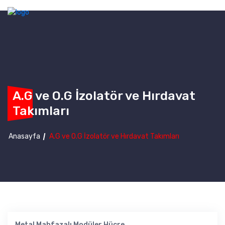
A.G ve O.G İzolatör ve Hırdavat
Takımları
Anasayfa
A.G ve O.G İzolatör ve Hırdavat Takımları
Metal Mahfazalı Modüler Hücre