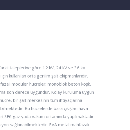
klı taleplerine göre 12 kV, 24 kV ve 36 kV
çin kullanılan orta gerilim şalt ekipmanlarıdır.
hfazalı modüler hücreler; monoblok beton köşk,
anıma son derece uygundur. Kolay kuruluma uygun
cre, bir şalt merkezinin tüm ihtiyaçlarına
abilmektedir. Bu hücrelerde bara çıkışları hava
mleri SF6 gaz yada vakum ortamında yapılmaktadır.
yon sağlanabilmektedir. EVA metal mahfazalı