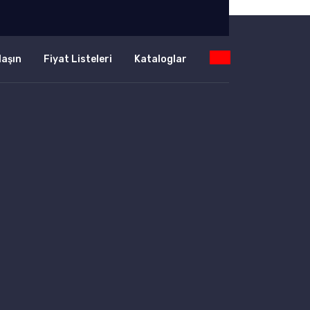
laşın
Fiyat Listeleri
Kataloglar