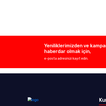
Yeniliklerimizden ve kamp
haberdar olmak için,
e-posta adresinizi kayıt edin.
Ku