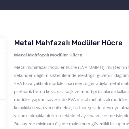
Metal Mahfazalı Modüler Hücre
Metal Mahfazalı Modüler Hücre
Metal muhafazalı modüler hücre (EVA MMMH); müşterinin far
sekonder dağıtım sistemlerinde elektriğin güvenilir dağıtımı i
EVA hava yalıtımlı modüler hücreler, diğer adıyla metal ma
prefabrik beton köşk, sac köşk ve mod tipi binalarda kull
modüler yapıları sayesinde EVA metal muhafazalı modüler hü
kolaylıkla cevap verebilmekte; hızlı bir şekilde devreye alın
yalıtımlı olmakla birlikte elektriksel ayırma ve kesme işle
Bu sayede minimum ölçüde maksimum güvenlikli bir operas