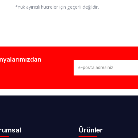
*Yük ayırıcılı hücreler için geçerli değildir.
anyalarımızdan
rumsal
Ürünler