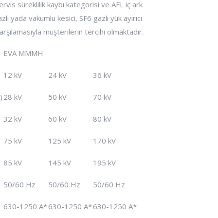
is süreklilik kaybı kategorisi ve AFL iç ark
azlı yada vakumlu kesici, SF6 gazlı yük ayırıcı
rşılamasıyla müşterilerin tercihi olmaktadır.
EVA MMMH
12 kV
24 kV
36 kV
)
28 kV
50 kV
70 kV
32 kV
60 kV
80 kV
75 kV
125 kV
170 kV
85 kV
145 kV
195 kV
50/60 Hz
50/60 Hz
50/60 Hz
630-1250 A*
630-1250 A*
630-1250 A*